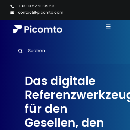
Skip
+33 09 52 20 99 53
to
contact@picomto.com
content
Toggle
Navigati
Lösungen
Search
LUFTFAHRTINDUSTRIE
for:
Ressourcen
Das digitale
Über uns
Referenzwerkzeu
Kontakt
für den
Gesellen, den
DE