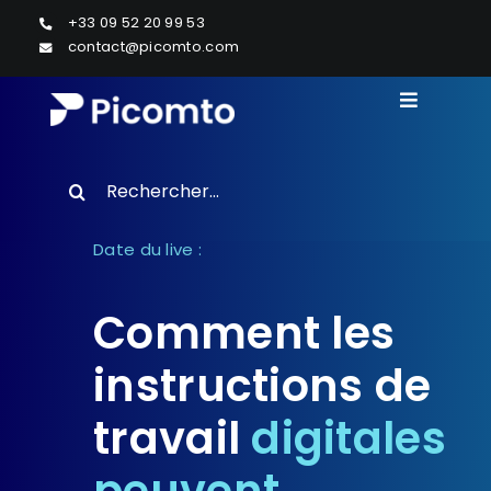
Passer
+33 09 52 20 99 53
au
contact@picomto.com
contenu
Toggle
Navigati
Solutions
Search
WEBINAR
for:
Etudes de cas
Date du live :
Ressources
Comment les
instructions de
À Propos
travail
digitales
Demander une démo
peuvent