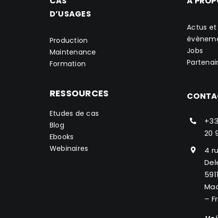
CAS
A PROP
D’USAGES
Actus et
évènem
Production
Jobs
Maintenance
Partenai
Formation
RESSOURCES
CONTA
Etudes de cas
+33
Blog
20 
Ebooks
Webinaires
4 r
Del
591
Mad
– F