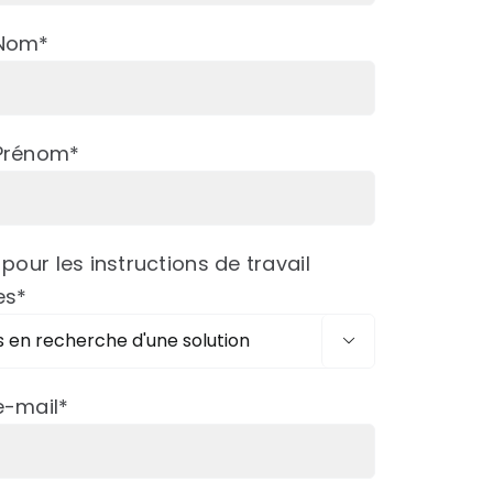
 Nom*
Prénom*
 pour les instructions de travail
es*

e-mail*