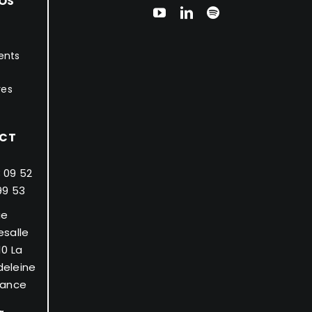
OS
ents
res
CT
 09 52
99 53
ue
esalle
10 La
eleine
rance