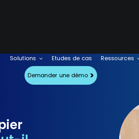
Solutions
Etudes de cas
Ressources
Secteurs
Fonctionnalités
Demander une démo
Aéronautique
Checklist
Cen
Agroalimentaire
Data
For
Chimie
Instructions de travail
Ma
pier
Défense
Modes opératoires
Pro