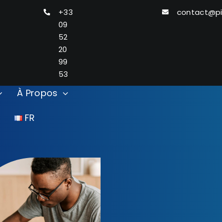
+33
contact@p
09
52
20
99
53
À Propos
Search
for:
Cas d’usages
FR
ter Lining
mation
intenance
duction