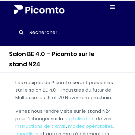
Passer
Toggle
au
Navigati
contenu
Solutions
Search
for:
Etudes de cas
Salon BE 4.0 – Picomto sur le
Ressources
stand N24
À Propos
Les équipes de Picomto seront présentes
sur le salon BE 4.0 – Industries du futur de
Mulhouse les 19 et 20 Novembre prochain.
Demander une démo
Venez nous rendre visite sur le stand N24
pour échanger sur la
digitalisation
de vos
instructions de travail
,
modes opératoires
,
FR
checklists
et autres mais également les