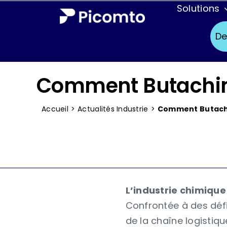
Passer
Solutions
au
Secteur
De
contenu
Aéronautique
Comment Butachimie
Agroalimentair
Chimie
Accueil
>
Actualités Industrie
>
Comment Butachim
Défense
Ferroviaire
Pharmaceutiq
L’industrie chimique
Services de ter
Confrontée à des défi
de la chaîne logistique,