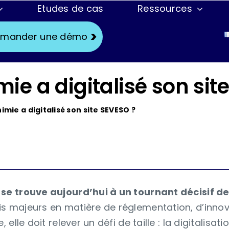
Etudes de cas
Ressources
s
Fonctionnalités
Cas d’usages
mander une démo
Checklist
Center Lining
 a digitalisé son site
e
Data
Formation
Instructions de travail
Maintenance
ie a digitalisé son site SEVESO ?
Modes opératoires
Production
Planification des tâches
Confiance & Sécurité
ue
Réalité augmentée / mixte
 se trouve aujourd’hui à un tournant décisif de
rain
Téléassistance
s majeurs en matière de réglementation, d’innov
 elle doit relever un défi de taille : la digitalisatio