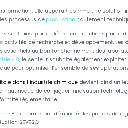
Smart MaintCase
ransformation, elle apparaît comme une solution 
Solutions IA Picomto
é des processus de
production
hautement technique
es sont ainsi particulièrement touchées par la dig
activités de recherche et développement. Les o
 essentiels au bon fonctionnement des laborato
trie 4.0
, le secteur souhaite également exploiter
ique pour optimiser l’ensemble de ses opérations
tale dans l’industrie chimique
devient ainsi un le
à haut risque de conjuguer innovation technolog
ormité réglementaire.
me Butachimie, ont déjà initié des projets de dig
oduction SEVESO.