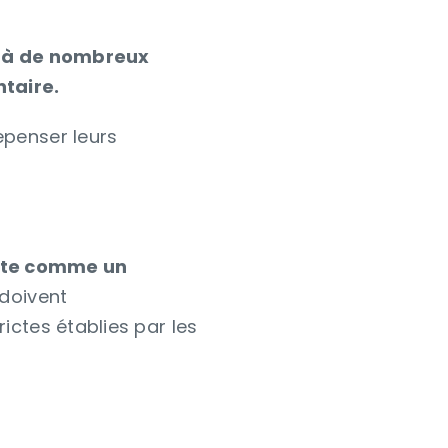
ce à de nombreux
taire.
epenser leurs
ente comme un
 doivent
ictes établies par les