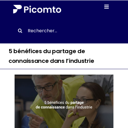
Passer
Toggle
au
Navigati
contenu
Solutions
Search
for:
Etudes de cas
5 bénéfices du partage de
Ressources
connaissance dans l’industrie
À Propos
Demander une démo
FR