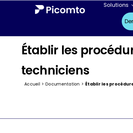
Passer
Solutions
au
Secteur
De
contenu
Aéronautique
Établir les procédu
Agroalimentair
Chimie
techniciens
Défense
Accueil
>
Documentation
>
Établir les procédur
Ferroviaire
Pharmaceutiq
Services de ter