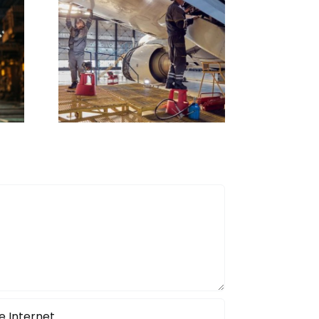
tion
Gestion des
 :
activités des
on,
opérateurs en
es,
usine : Solutions
mise
Performance
re
Industrielle