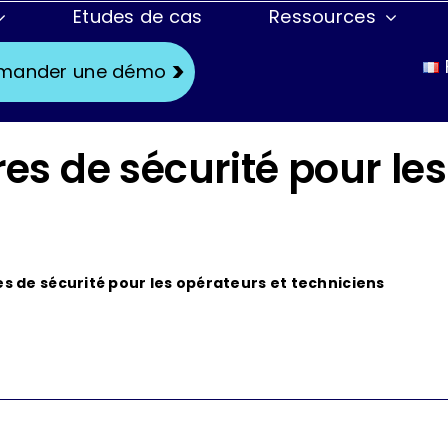
Etudes de cas
Ressources
s
Fonctionnalités
Cas d’usages
mander une démo
Checklist
Center Lining
res de sécurité pour le
e
Data
Formation
Instructions de travail
Maintenance
Modes opératoires
Production
es de sécurité pour les opérateurs et techniciens
Planification des tâches
Confiance & Sécurité
ue
Réalité augmentée / mixte
rain
Téléassistance