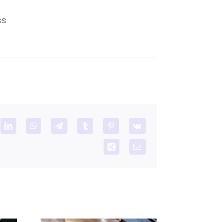
ss
dit
LinkedIn
WhatsApp
Telegram
Tumblr
Pinterest
Vk
Xing
Email