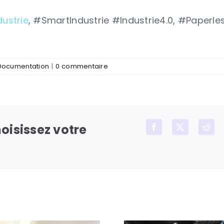
dustrie
, #SmartIndustrie #Industrie4.0, #Paperle
 Documentation
|
0 commentaire
hoisissez votre
Facebook
X
Red