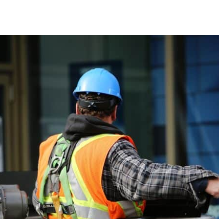
Smart MaintCase
Solutions IA Picomto