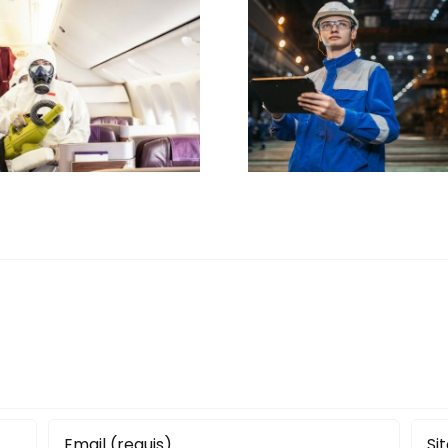
Traçabilité en
Améliora
temps réel des
continue
produits
définiti
aéronautiques :
méthod
guide complet
outils et 
2026
en œuv