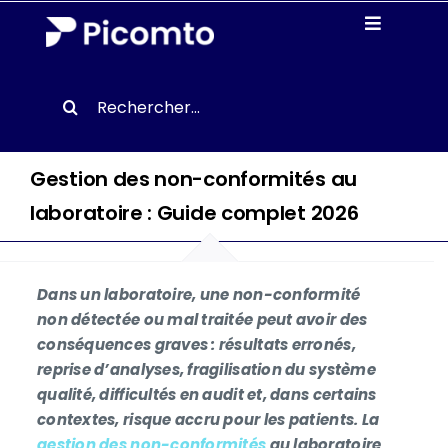
Passer
Toggle
au
Navigati
contenu
Solutions
Search
for:
Etudes de cas
Gestion des non-conformités au
Ressources
laboratoire : Guide complet 2026
À Propos
Dans un laboratoire, une non-conformité
non détectée ou mal traitée peut avoir des
conséquences graves : résultats erronés,
Demander une démo
reprise d’analyses, fragilisation du système
qualité, difficultés en audit et, dans certains
contextes, risque accru pour les patients. La
FR
gestion des non-conformités
au laboratoire