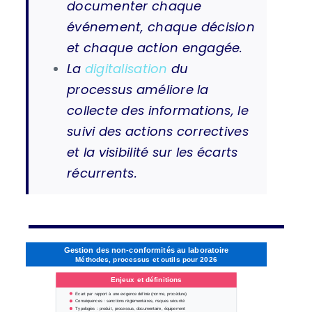
documenter chaque
événement, chaque décision
et chaque action engagée.
La
digitalisation
du
processus améliore la
collecte des informations, le
suivi des actions correctives
et la visibilité sur les écarts
récurrents.
Gestion des non-conformités au laboratoire
Méthodes, processus et outils pour 2026
Enjeux et définitions
Écart par rapport à une exigence définie (norme, procédure)
Conséquences : sanctions réglementaires, risques sécurité
Typologies : produit, processus, documentaire, équipement