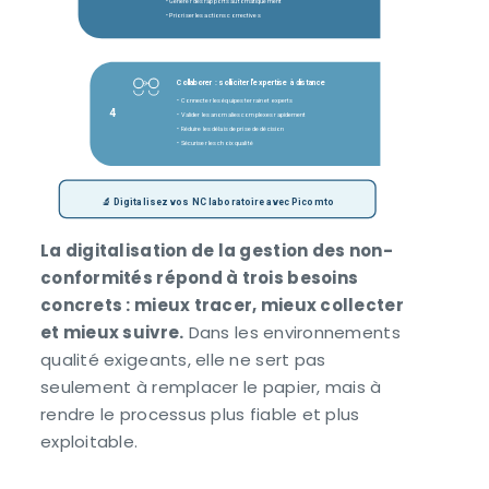
• Générer des rapports automatiquement
• Prioriser les actions correctives
Collaborer : solliciter l'
expertise à distance
• Connecter les équipes terrain et experts
4
• Valider les anomalies complexes rapidement
• Réduire les délais de prise de décision
• Sécuriser les choix qualité
🔬 Digitalisez vos NC laboratoire avec Picomto
La digitalisation de la gestion des non-
conformités répond à trois besoins
concrets : mieux tracer, mieux collecter
et mieux suivre.
Dans les environnements
qualité exigeants, elle ne sert pas
seulement à remplacer le papier, mais à
rendre le processus plus fiable et plus
exploitable.