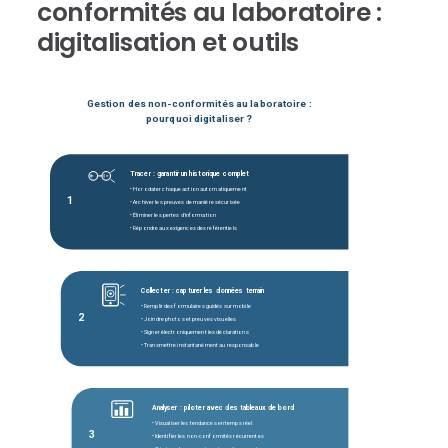
conformités au laboratoire :
digitalisation et outils
Gestion des non-conformités au laboratoire :
pourquoi digitaliser ?
Tracer : garantir un historique complet
• Horodater chaque action automatiquement
1
• Archiver les preuves de manière sécurisée
• Éliminer les pertes d'information
• Répondre aux exigences des référentiels
Collecter : capturer les données terrain
• Remplir des formulaires guidés sur mobile
2
• Joindre photos et preuves visuelles
• Signer électroniquement les déclarations
• Transmettre instantanément au responsable
Analyser : piloter avec des tableaux de bord
• Visualiser les tendances en temps réel
3
• Identifier les non-conformités récurrentes