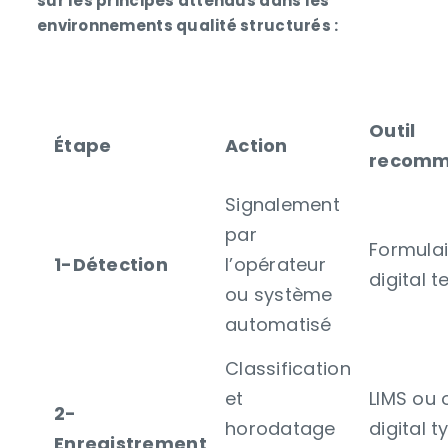
sur les principes attendus dans les
environnements qualité structurés :
Outil
Étape
Action
recom
Signalement
par
Formulai
1-Détection
l’opérateur
digital t
ou système
automatisé
Classification
et
LIMS ou o
2-
horodatage
digital t
Enregistrement