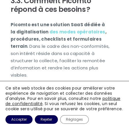
3.3. Comment Picomto
répond à ces besoins ?
Picomto est une solution SaaS dédiée à
la digitalisation
des modes opératoires
,
procédures, checklists et formulaires
terrain
. Dans le cadre des non-conformités,
son intérêt réside dans sa capacité à
structurer la collecte, faciliter la remontée
d’information et rendre les actions plus
visibles.
Cas d’usage concret :
Ce site web stocke des cookies pour améliorer votre
expérience de navigation et collecter des données
Un technicien de laboratoire détecte une
d'analyse. Pour en savoir plus, consultez notre
politique
non-conformité sur un équipement. Il
de confidentialité
. Si vous refusez les cookies, un seul
cookie sera utilisé pour se souvenir de votre préférence.
ouvre Picomto sur sa tablette, remplit le
formulaire guidé, prend une photo de
Accepter
Rejeter
Réglages
l’anomalie et soumet le rapport. Le