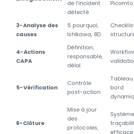
de l’incident
Picomto
détecté
3-Analyse des
5 pourquoi,
Checklis
causes
Ishikawa, 8D
structur
Définition,
4-Actions
Workflo
responsable,
CAPA
validati
délai
Tableau
Contrôle
5-Vérification
bord
post-action
dynami
Mise à jour
Système
des
6-Clôture
traçabili
protocoles,
efficace