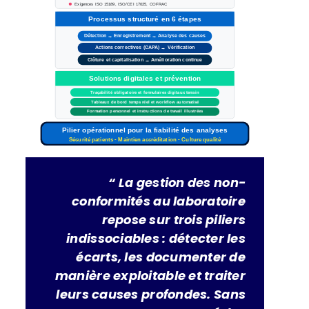
Exigences ISO 15189, ISO/CEI 17025, COFRAC
Processus structuré en 6 étapes
Détection → Enregistrement → Analyse des causes
Actions correctives (CAPA) → Vérification
Clôture et capitalisation →
Amélioration continue
Solutions digitales et prévention
Traçabilité obligatoire et formulaires digitaux terrain
Tableaux de bord temps réel et workflow automatisé
Formation
personnel et
instructions de travail
illustrées
Pilier opérationnel pour la fiabilité des analyses
Sécurité patients - Maintien accréditation - Culture qualité
“ La gestion des non-
conformités au laboratoire
repose sur trois piliers
indissociables : détecter les
écarts, les documenter de
manière exploitable et traiter
leurs causes profondes. Sans